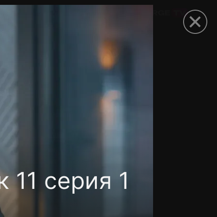
омокод
 11 серия 1