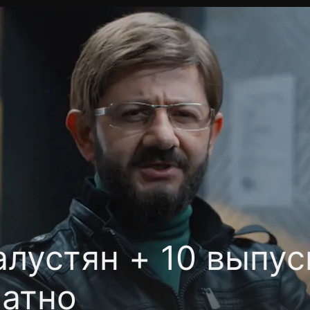
фиденциальности
Открыть приложение
Ввести пр
лустян + 10 выпуск
латно