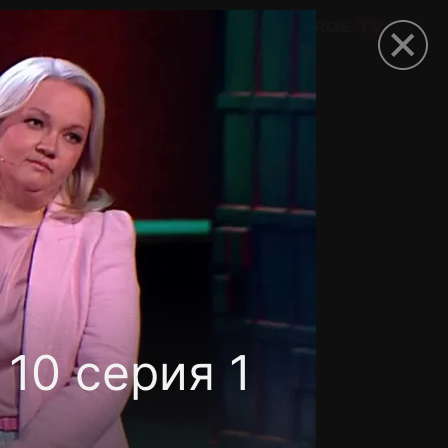
омокод
10 серия 1