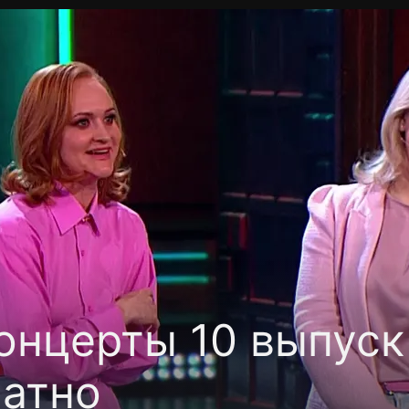
фиденциальности
Открыть приложение
Ввести пр
нцерты 10 выпуск 
латно