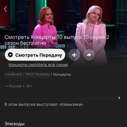
Телефон поддержки:
+7 (727) 323 10 92
Пользовательское соглашение
Политика конфиденциальности
Открыть приложение
Ввести промокод
Смотреть Концерты 10 выпуск 10 серия 2
сезон бесплатно
Смотреть Передачу
Концерты смотреть все серии
ГЛАВНАЯ
/
ПРОГРАММЫ
/
Концерты
Россия
18+
В этом выпуске выступают «Камызяки».
Эпизоды