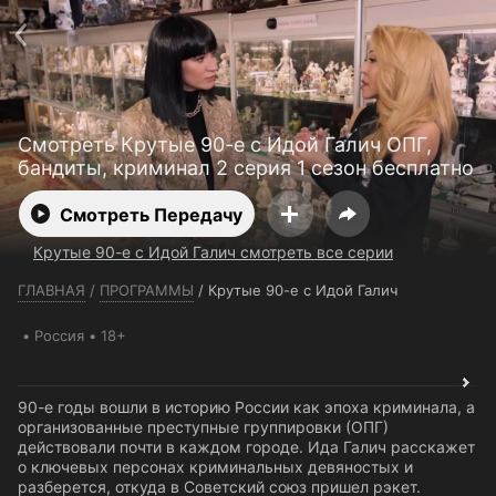
Телефон поддержки:
+7 (727) 323 10 92
Пользовательское соглашение
Политика конфиденциальности
Открыть приложение
Ввести промокод
Смотреть Крутые 90-е с Идой Галич ОПГ,
бандиты, криминал 2 серия 1 сезон бесплатно
Смотреть Передачу
Крутые 90-е с Идой Галич смотреть все серии
ГЛАВНАЯ
/
ПРОГРАММЫ
/
Крутые 90-е с Идой Галич
Россия
18+
90-е годы вошли в историю России как эпоха криминала, а
организованные преступные группировки (ОПГ)
действовали почти в каждом городе. Ида Галич расскажет
о ключевых персонах криминальных девяностых и
разберется, откуда в Советский союз пришел рэкет.