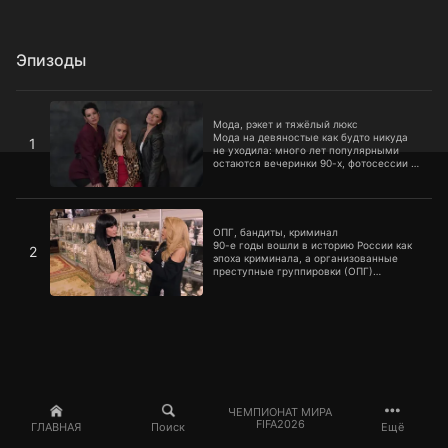
Эпизоды
Мода, рэкет и тяжёлый люкс
Мода, рэкет и тяжёлый люкс
Мода на девяностые как будто никуда
1
не уходила: много лет популярными
остаются вечеринки 90-х, фотосессии в
цветных лосинах и повязках на голову.
Сегодняшние 18-летние знают, что
малиновый пиджак — это круто. Ида
ОПГ, бандиты, криминал
Галич встретится с ключевыми
персонами fashion-мира 90-х, чтобы
ОПГ, бандиты, криминал
разобраться, какой была мода в те
90-е годы вошли в историю России как
2
времена.
эпоха криминала, а организованные
преступные группировки (ОПГ)
действовали почти в каждом городе.
Ида Галич расскажет о ключевых
персонах криминальных девяностых и
разберется, откуда в Советский союз
пришел рэкет.
ЧЕМПИОНАТ МИРА
FIFA2026
ГЛАВНАЯ
Поиск
Ещё