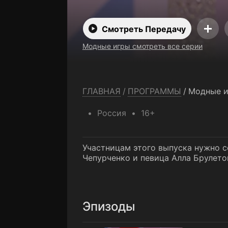
Смотреть Передачу
Модные игры смотреть все серии
ГЛАВНАЯ
/
ПРОГРАММЫ
/
Модные 
Россия
16+
Участницам этого выпуска нужно с
Чепурченко и певица Алла Брулето
Эпизоды
1 выпуск