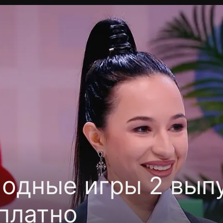
фиденциальности
Открыть приложение
Ввести пр
одные игры 2 выпу
платно