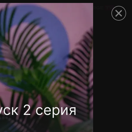
омокод
ск 2 серия