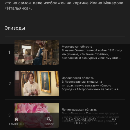
кто на самом деле изображен на картине Ивана Макарова
«Итальянка».
Эпизоды
Московская область
Московская область
В музее Отечественной войны 1812 года
1
мы узнаем, что такое охряпник,
ошарашник и окачурник и почему этого
оружия так боялись французы, а затем
отправимся в Дмитров, чтобы
выяснить, что общего у жителей города
Ярославская область
с парижанами.
Ярославская область
В Ярославле мы сходим на
2
интерактивную выставку «Спор о
бороде» в Митрополичьих палатах, а в
мемориальном доме-музее Л.В.
Собинова узнаем все о моде прошлого
века и выясним, за что угличский
Ленинградская область
колокол сослали в ссылку на целых 300
лет.
Ленинградская область
Мы побываем в Павловском дворце и
3
узнаем, платья какого размера носила
ЧЕМПИОНАТ МИРА
Екатерина Великая, а также увидим
FIFA2026
ГЛАВНАЯ
Поиск
Ещё
царскую кровать, на которой никто не
спал, и выясним, как во дворце