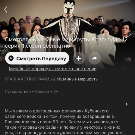
Телефон поддержки:
+7 (727) 323 10 92
Пользовательское соглашение
Политика конфиденциальности
Открыть приложение
Ввести промокод
Смотреть Музейные маршруты Краснодар 12
серия 1 сезон бесплатно
Смотреть Передачу
Музейные маршруты смотреть все серии
ГЛАВНАЯ
/
ПРОГРАММЫ
/
Музейные маршруты
Путешествия
Россия
6+
Мы узнаем о драгоценных реликвиях Кубанского
казачьего войска и о том, почему их возвращение в
Россию длилось почти 90 лет. Затем мы выясним, кто
такие «половецкие бабы» и почему у некоторых из них
усы, а в краснодарском художественном музее узнаем,