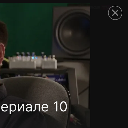
омокод
ериале 10