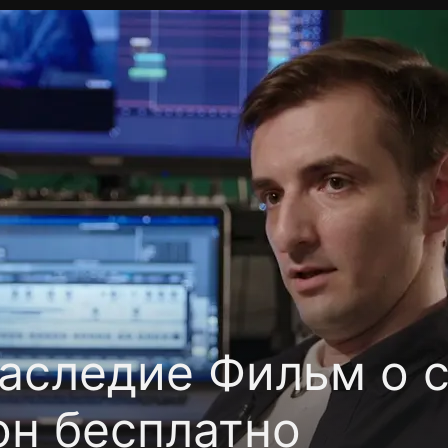
фиденциальности
Открыть приложение
Ввести пр
аследие Фильм о с
он бесплатно