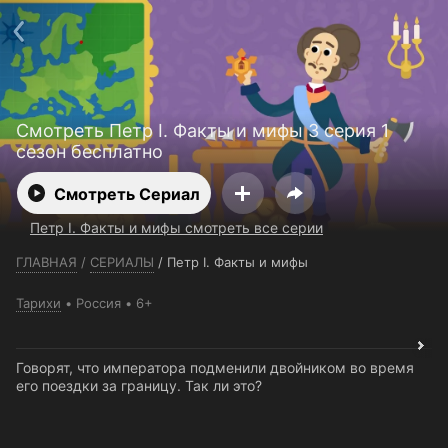
Телефон поддержки:
+7 (727) 323 10 92
Пользовательское соглашение
Политика конфиденциальности
Открыть приложение
Ввести промокод
Смотреть Петр I. Факты и мифы 3 серия 1
сезон бесплатно
Смотреть Сериал
Петр I. Факты и мифы смотреть все серии
ГЛАВНАЯ
/
СЕРИАЛЫ
/
Петр I. Факты и мифы
Тарихи
Россия
6+
Говорят, что императора подменили двойником во время
его поездки за границу. Так ли это?