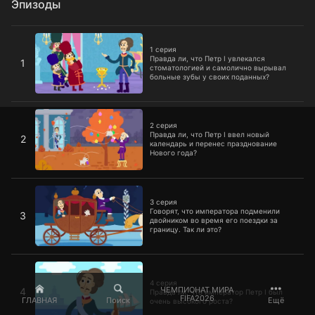
Эпизоды
1 серия
1 серия
Правда ли, что Петр I увлекался
1
стоматологией и самолично вырывал
больные зубы у своих поданных?
2 серия
2 серия
Правда ли, что Петр I ввел новый
2
календарь и перенес празднование
Нового года?
3 серия
3 серия
Говорят, что императора подменили
3
двойником во время его поездки за
границу. Так ли это?
4 серия
4 серия
ЧЕМПИОНАТ МИРА
4
Правда ли, что император Петр I был
FIFA2026
ГЛАВНАЯ
Поиск
Ещё
очень высокого роста?