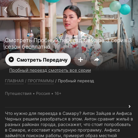
Телефон поддержки:
+7 (727) 323 10 92
Пользовательское соглашение
Политика конфиденциальности
Открыть приложение
Ввести промокод
Смотреть Пробный переезд Самара 3 серия 3
сезон бесплатно
Смотреть Передачу
Пробный переезд смотреть все серии
ГЛАВНАЯ
/
ПРОГРАММЫ
/
Пробный переезд
Путешествия
Россия
16+
Что нужно для переезда в Самару? Антон Зайцев и Анфиса
Черных решили разобраться в этом. Антон сравнит жильё в
разных районах города, расскажет, что стоит попробовать
в Самаре, и составит культурную программу. Анфиса
займётся поиском работы, примерит образ местной