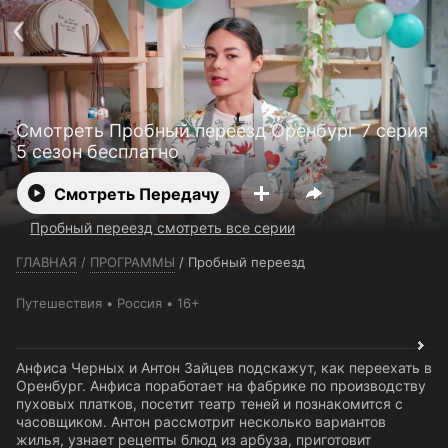
Телефон поддержки:
+7 (727) 323 10 92
Пользовательское соглашение
Политика конфиденциальности
Открыть приложение
Ввести промокод
Смотреть Пробный переезд Оренбург 7 серия
5 сезон бесплатно
Смотреть Передачу
Пробный переезд смотреть все серии
ГЛАВНАЯ
/
ПРОГРАММЫ
/
Пробный переезд
Путешествия
Россия
16+
Анфиса Черных и Антон Зайцев подскажут, как переехать в
Оренбург. Анфиса поработает на фабрике по производству
пуховых платков, посетит театр теней и познакомится с
часовщиком. Антон рассмотрит несколько вариантов
жилья, узнает рецепты блюд из арбуза, приготовит