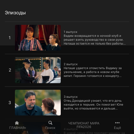
Эпизоды
1 выпуск
1 выпуск
Вадим возвращается в ночной клуб и
1
решает взять руководство в свои руки.
Наташа остается не только без работы,
но и без жилья. Неожиданно на помощь
приходит адвокат, который делает ей
заманчивое предложение.
2 выпуск
2 выпуск
Наташе удается отомстить Вадиму за
2
увольнение, а работа в новом клубе
кипит. Героиня готовится к концерту
популярной виолончелистки, не
подозревая, что брат планирует сорвать
выступление.
3 выпуск
3 выпуск
Отец Дроздецкой узнает, что его дочь
3
находится в тюрьме. Он помогает Юле
выйти, но отказывается и дальше
давать ей деньги. Теперь ночной клуб
для девушки — не увлечение, а
единственный способ заработка.
4 выпуск
ЧЕМПИОНАТ МИРА
FIFA2026
ГЛАВНАЯ
Поиск
Ещё
4 выпуск
В новой серии Юля покупает машину на