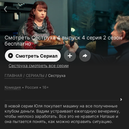
Телефон поддержки:
+7 (727) 323 10 92
Пользовательское соглашение
Политика конфиденциальности
Открыть приложение
Ввести промокод
Смотреть Сеструха 4 выпуск 4 серия 2 сезон
бесплатно
Смотреть Сериал
Сеструха смотреть все серии
ГЛАВНАЯ
/
СЕРИАЛЫ
/
Сеструха
Комедия
Россия
16+
В новой серии Юля покупает машину на все полученные
клубом деньги. Вадим устраивает ежегодную вечеринку,
чтобы неплохо заработать. Все это не нравится Наташе и
она пытается понять, как можно исправить ситуацию.