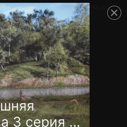
омокод
ешняя
а 3 серия 6