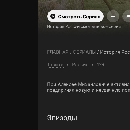
сезон бесп
Смотреть Сериал
История России смотреть все серии
ГЛАВНАЯ
/
СЕРИАЛЫ
/
История Ро
Тарихи
Россия
12+
При Алексее Михайловиче активно
предпринял новую и неудачную по
Эпизоды
Царь Алексей Михайлович