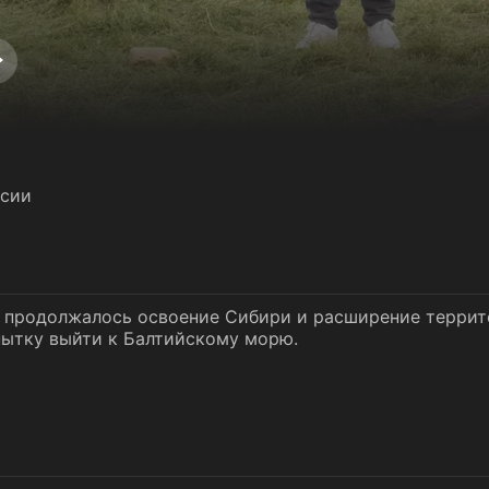
латно
ссии
 продолжалось освоение Сибири и расширение террито
пытку выйти к Балтийскому морю.