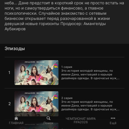
неба... Дане предстоит в короткий срок не просто встать на
ноги, но и самоутвердиться финансово, а главное
психологически. Случайное знакомство с сетевым
бизнесом открывает перед разочарованной в жизни
девушкой новые горизонты Продюсер: Амангелды
Аубакиров
Эпизоды
1 серия
1 серия
Это история молодой женщины, по
1
имени Дана, мечтавшей о карьере
дизайнера одежды. В одночасье муж,
самый близкий человек, меняет
устоявшийся порядок в ее жизни...
Развод и решение суда, оставить детей
2 серия
с обеспеченным отцом, разразились как
гром среди ясного неба... Дане
2 серия
предстоит в короткий срок не просто
Это история молодой женщины, по
2
встать на ноги, но и самоутвердиться
имени Дана, мечтавшей о карьере
финансово, а главное психологически.
дизайнера одежды. В одночасье муж,
Случайное знакомство с сетевым
самый близкий человек, меняет
бизнесом открывает перед
устоявшийся порядок в ее жизни...
ЧЕМПИОНАТ МИРА
разочарованной в жизни девушкой
Развод и решение суда, оставить детей
3 серия
FIFA2026
ГЛАВНАЯ
Поиск
Ещё
новые горизонты Продюсер: Амангелды
с обеспеченным отцом, разразились как
Аубакиров
гром среди ясного неба... Дане