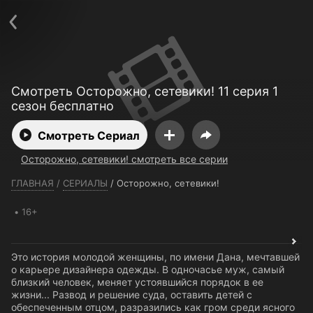
Телефон поддержки:
+7 (727) 323 10 92
Пользовательское соглашение
Политика конфиденциальности
Открыть приложение
Ввести промокод
Смотреть Осторожно, сетевики! 11 серия 1
сезон бесплатно
Смотреть Сериал
Осторожно, сетевики! смотреть все серии
ГЛАВНАЯ
/
СЕРИАЛЫ
/
Осторожно, сетевики!
16+
Это история молодой женщины, по имени Дана, мечтавшей
о карьере дизайнера одежды. В одночасье муж, самый
близкий человек, меняет устоявшийся порядок в ее
жизни... Развод и решение суда, оставить детей с
обеспеченным отцом, разразились как гром среди ясного