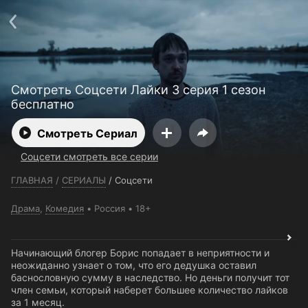
Телефон поддержки:
+7 (727) 323 10 92
Пользовательское соглашение
Политика конфиденциальности
Открыть приложение
Ввести промокод
Смотреть Соцсети Лайки 3 серия 1 сезон
бесплатно
Смотреть Сериал
Соцсети смотреть все серии
ГЛАВНАЯ
/
СЕРИАЛЫ
/
Соцсети
Драма
,
Комедия
Россия
18+
Начинающий блогер Борис попадает в неприятности и
неожиданно узнает о том, что его дедушка оставил
баснословную сумму в наследство. Но деньги получит тот
член семьи, который наберет большее количество лайков
за 1 месяц.