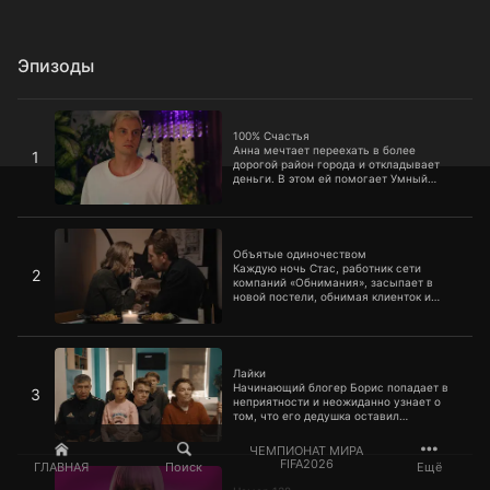
Эпизоды
100% Счастья
100% Счастья
Анна мечтает переехать в более
1
дорогой район города и откладывает
деньги. В этом ей помогает Умный
помощник, который тщательно следит
за уровнем счастья девушки и
контролирует ее жизнь. Когда Анна
Объятые одиночеством
встречает менее успешного Романа,
Умный помощник мешает развитию их
Объятые одиночеством
отношений и начинает угрожать
Каждую ночь Стас, работник сети
2
мужчине.
компаний «Обнимания», засыпает в
новой постели, обнимая клиенток и
помогая им справиться с
одиночеством. Но встреча с Лерой
стирает для него границу между
Лайки
работой и истинными желаниями.
Лайки
Начинающий блогер Борис попадает в
3
неприятности и неожиданно узнает о
том, что его дедушка оставил
баснословную сумму в наследство. Но
деньги получит тот член семьи, который
ЧЕМПИОНАТ МИРА
наберет большее количество лайков за
Номер 138
FIFA2026
ГЛАВНАЯ
Поиск
Ещё
1 месяц.