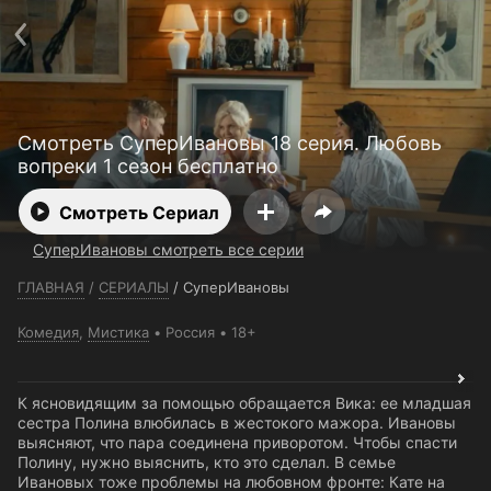
Телефон поддержки:
+7 (727) 323 10 92
Пользовательское соглашение
Политика конфиденциальности
Открыть приложение
Ввести промокод
Смотреть СуперИвановы 18 серия. Любовь
вопреки 1 сезон бесплатно
Смотреть Сериал
СуперИвановы смотреть все серии
ГЛАВНАЯ
/
СЕРИАЛЫ
/
СуперИвановы
Комедия
,
Мистика
Россия
18+
К ясновидящим за помощью обращается Вика: ее младшая
сестра Полина влюбилась в жестокого мажора. Ивановы
выясняют, что пара соединена приворотом. Чтобы спасти
Полину, нужно выяснить, кто это сделал. В семье
Ивановых тоже проблемы на любовном фронте: Кате на