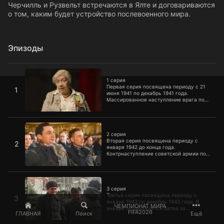
Черчилль и Рузвельт встречаются в Ялте и договариваются
о том, каким будет устройство послевоенного мира.
Эпизоды
1 серия
1 серия
Первая серия посвящена периоду с 21
1
июня 1941 по декабрь 1941 года.
Массированное наступление врага по
всему фронту приводит к колоссальным
потерям. Первые месяцы войны стали
самыми тяжелыми. Были потеряны
2 серия
значительные территории, уничтожена
практически вся авиация, погибли
2 серия
миллионы человек.
Вторая серия посвящена периоду с
2
января 1942 до конца года.
Контрнаступление советской армии под
Москвой завершается освобождением
Калуги, Боровска, Малоярославца и
других населенных пунктов. В ставке
3 серия
планируют наступление по всем
фронтам. Однако практически все
3 серия
операции приводят к поражению и
Третья серия посвящена периоду с
3
новым потерям. В июле начинается
января 1943 по декабрь 1943 года. В
ЧЕМПИОНАТ МИРА
Сталинградская битва.
январе продолжается битва за
FIFA2026
ГЛАВНАЯ
Поиск
Ещё
Сталинград, которая в итоге приводит к
первой крупной победе над фашистами.