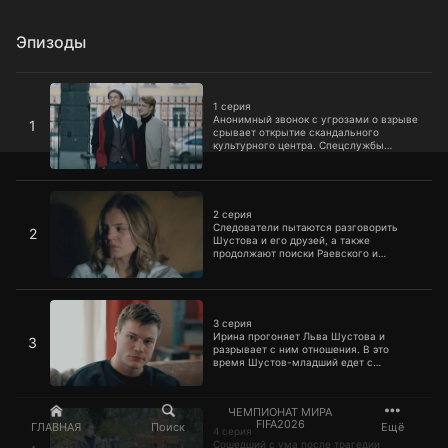
Эпизоды
1 серия
1 серия
Анонимный звонок с угрозами о взрыве
1
срывает открытие скандального
культурного центра. Спецслужбы
задерживают по подозрению в
экстремизме группу активистов,
состоящую из «золотой молодежи»
2 серия
города.
2 серия
Следователи пытаются разговорить
2
Шустова и его друзей, а также
продолжают поиски Раевского и
Болдина. На рынке задерживают
продавцов, которые знают, кто покупал
удобрения для взрывчатки.
3 серия
3 серия
Ирина прогоняет Льва Шустова и
3
разрывает с ним отношения. В это
время Шустов-младший едет с
друзьями в культурный центр, где
устраивает очередную провокацию
перед губернатором.
4 серия
ЧЕМПИОНАТ МИРА
FIFA2026
ГЛАВНАЯ
Поиск
Ещё
4 серия
Сошедший с ума после трагедии