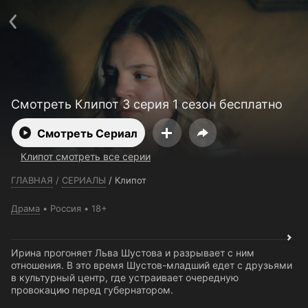
Телефон поддержки:
+7 (727) 323 10 92
Пользовательское соглашение
Политика конфиденциальности
Открыть приложение
Ввести промокод
Смотреть Клипот 3 серия 1 сезон бесплатно
Смотреть Сериал
Клипот смотреть все серии
ГЛАВНАЯ
/
СЕРИАЛЫ
/
Клипот
Драма
Россия
18+
Ирина прогоняет Льва Шустова и разрывает с ним
отношения. В это время Шустов-младший едет с друзьями
в культурный центр, где устраивает очередную
провокацию перед губернатором.