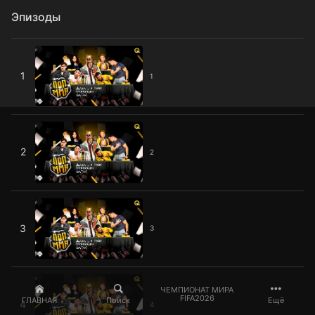
Эпизоды
1
1
1
2
2
2
3
3
3
4
ЧЕМПИОНАТ МИРА
FIFA2026
ГЛАВНАЯ
Поиск
Ещё
4
4