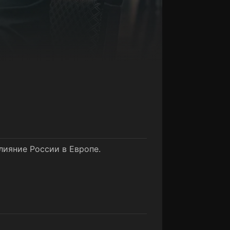
сезон
ияние России в Европе.