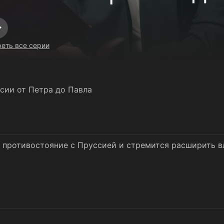
итика 14 серия 1 
реть все серии
сии от Петра до Павла
 противостояние с Пруссией и стремится расширить вл