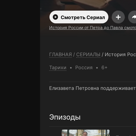
внешняя пол
Смотреть Сериал
бесплатно
История России от Петра до Павла смот
ГЛАВНАЯ
/
СЕРИАЛЫ
/
История Рос
Тарихи
Россия
6+
Елизавета Петровна поддерживает
Эпизоды
Петр I: внутренняя политика