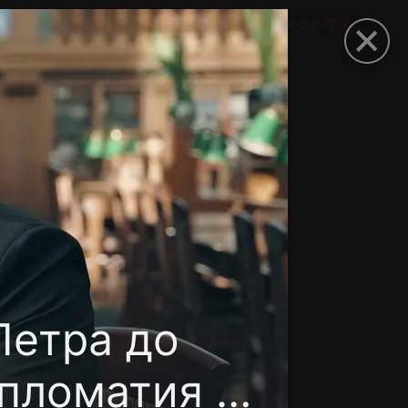
омокод
Петра до
ипломатия и