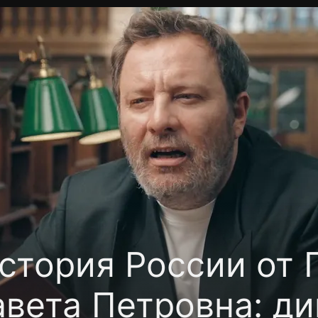
фиденциальности
Открыть приложение
Ввести пр
стория России от 
авета Петровна: д