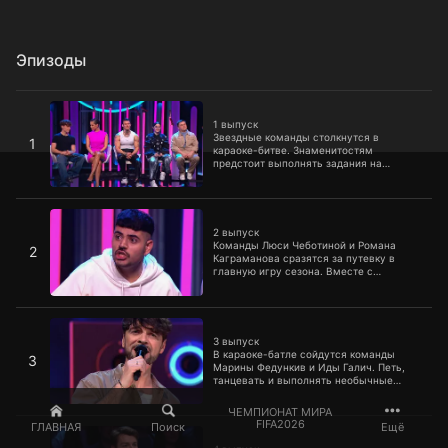
Эпизоды
1 выпуск
1 выпуск
Звездные команды столкнутся в
1
караоке-битве. Знаменитостям
предстоит выполнять задания на
интеллект, артистизм и смекалку с
помощью микрофона и нот. Судить
музыкальную схватку будет Гарик
2 выпуск
Харламов.
2 выпуск
Команды Люси Чеботиной и Романа
2
Каграманова сразятся за путевку в
главную игру сезона. Вместе с
капитанами выполнять музыкальные
задания будут Никита Кологривый,
Антон Иванов, Toxi$, Socrat, Аня Покров,
3 выпуск
Леша Янгер, Милана Стар и Андрей
Минин.
3 выпуск
В караоке-батле сойдутся команды
3
Марины Федункив и Иды Галич. Петь,
танцевать и выполнять необычные
задания будут Сергей Приказчиков,
Хабиб, Екатерина Моргунова, Дмитрий
ЧЕМПИОНАТ МИРА
Сорокин, Антон Лаврентьев, Вячеслав
4 выпуск
FIFA2026
ГЛАВНАЯ
Поиск
Ещё
Макаров, Женя Искандарова и Сергей
Гореликов.