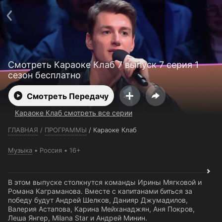
Телефон поддержки:
+7 (727) 323 10 92
Пользовательское соглашение
Политика конфиденциальности
Открыть приложение
Ввести промокод
Смотреть Караоке Клаб 7 выпуск 7 серия 1
сезон бесплатно
Смотреть Передачу
Караоке Клаб смотреть все серии
ГЛАВНАЯ
/
ПРОГРАММЫ
/
Караоке Клаб
Музыка
Россия
16+
В этом выпуске столкнутся команды Ирины Мягковой и
Романа Каграманова. Вместе с капитанами биться за
победу будут Андрей Шелков, Данияр Джумадилов,
Валерия Астапова, Карина Мейханаджян, Аня Покров,
Леша Янгер, Milana Star и Андрей Минин.