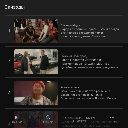
Эпизоды
Екатеринбург
Екатеринбург
Город на границе Европы и Азии всегда
1
отличался свободолюбием и
авангардным духом. Здесь ценят
индивидуальность и не боятся смелых
решений.
Нижний Новгород
Нижний Новгород
Город с богатой историей и
2
переменчивой погодой. Местные
дизайнеры умело сочетают традиции и
актуальные тенденции.
Архангельск
Архангельск
Здесь зима начинается раньше, а
3
заканчивается позже, чем в
большинстве регионов России. Суровые
ветра и морозы формируют особый
запрос к одежде, но местные
производители уверены, что северная
Красноярск
мода — это не только про
функциональность, но и про красоту.
ЧЕМПИОНАТ МИРА
Красноярск
FIFA2026
ГЛАВНАЯ
Поиск
Ещё
Сибирская зима — настоящая проверка
4
на прочность. Температуры здесь