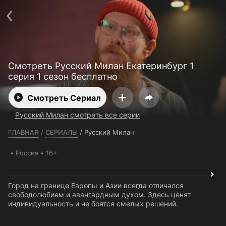
Телефон поддержки:
+7 (727) 323 10 92
Пользовательское соглашение
Политика конфиденциальности
Открыть приложение
Ввести промокод
Смотреть Русский Милан Екатеринбург 1
серия 1 сезон бесплатно
Смотреть Сериал
Русский Милан смотреть все серии
ГЛАВНАЯ
/
СЕРИАЛЫ
/
Русский Милан
Россия
16+
Город на границе Европы и Азии всегда отличался
свободолюбием и авангардным духом. Здесь ценят
индивидуальность и не боятся смелых решений.