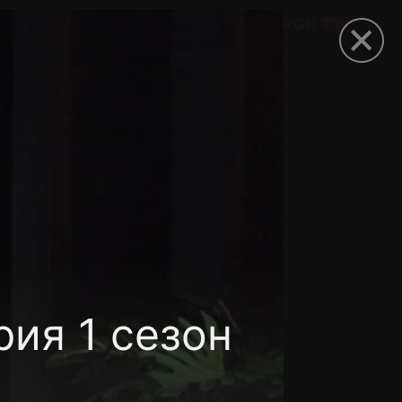
омокод
рия 1 сезон