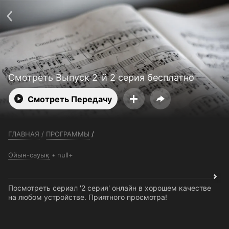
Телефон поддержки:
+7 (727) 323 10 92
Пользовательское соглашение
Политика конфиденциальности
Открыть приложение
Ввести промокод
Смотреть Выпуск 2-й 2 серия бесплатно
Смотреть Передачу
ГЛАВНАЯ
/
ПРОГРАММЫ
/
Ойын-сауық
null+
Посмотреть сериал '2 серия' онлайн в хорошем качестве
на любом устройстве. Приятного просмотра!