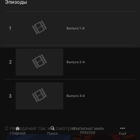
Эпизоды
Выпуск 1-й
1
Выпуск 1-й
Выпуск 2-й
2
Выпуск 2-й
Выпуск 3-й
3
Выпуск 3-й
C передачей так же смотрят
ЧЕМПИОНАТ МИРА
FIFA2026
ГЛАВНАЯ
Поиск
Ещё