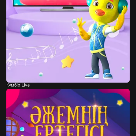
Күмбір Live