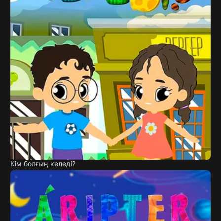
Кім болғың келеді?