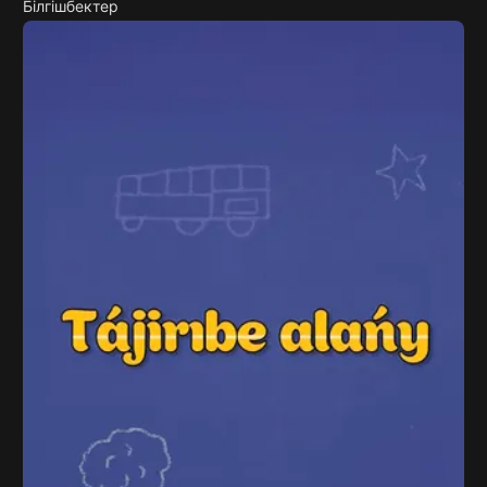
Білгішбектер