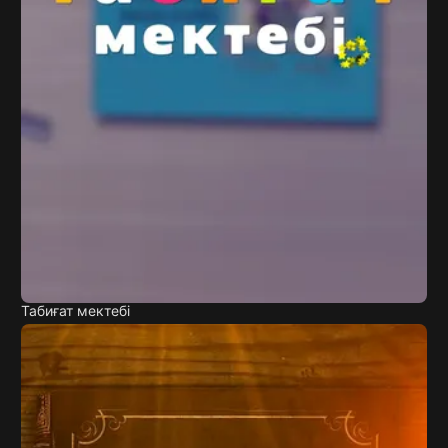
Табиғат мектебі