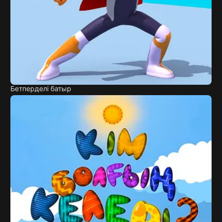
Бетперделі батыр