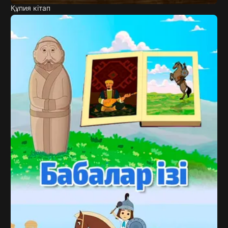
Құпия кітап