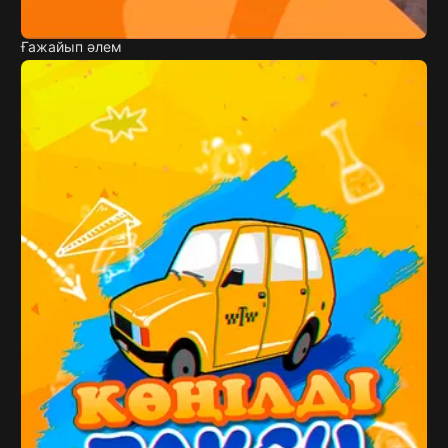
Ғажайып әлем