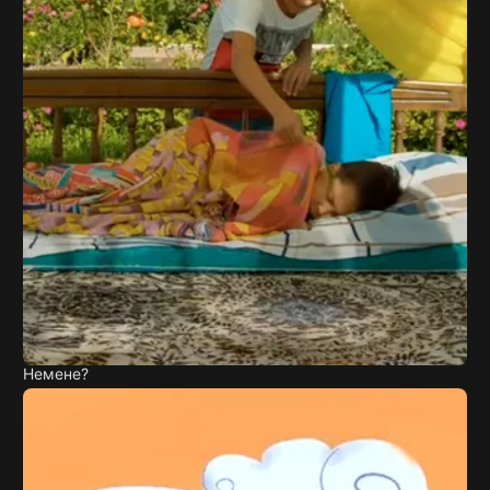
Немене?