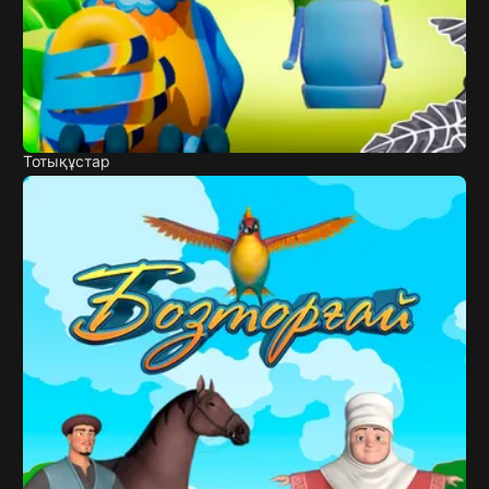
Тотықұстар