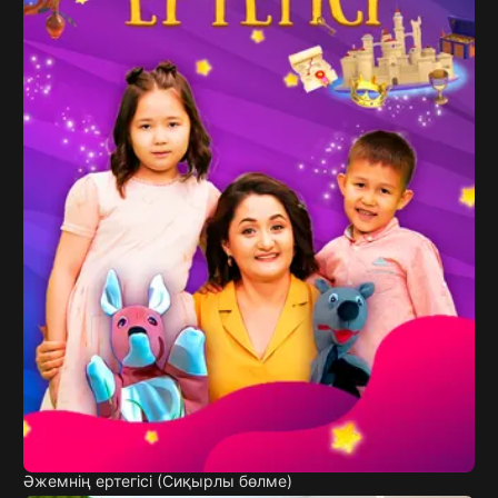
Әжемнің ертегісі (Сиқырлы бөлме)