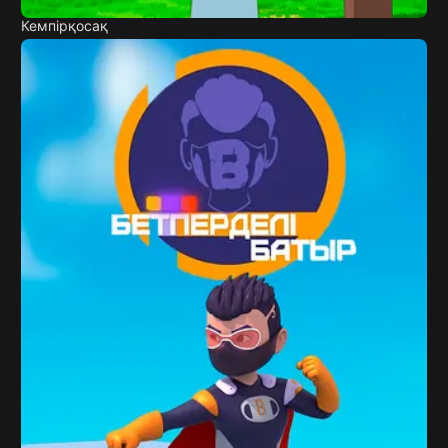
Кемпірқосақ