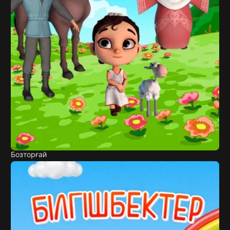
Бозторғай