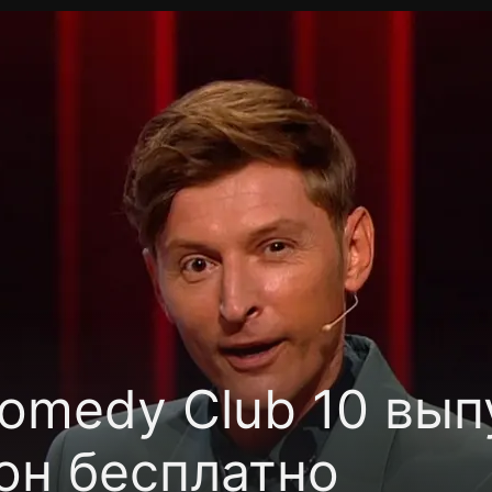
фиденциальности
Открыть приложение
Ввести пр
omedy Club 10 вып
он бесплатно