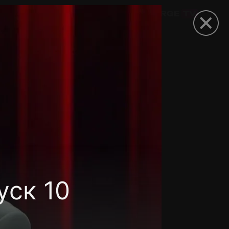
омокод
уск 10