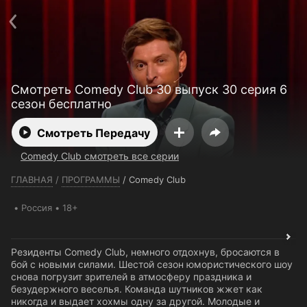
Телефон поддержки:
+7 (727) 323 10 92
Пользовательское соглашение
Политика конфиденциальности
Открыть приложение
Ввести промокод
Смотреть Comedy Club 30 выпуск 30 серия 6
сезон бесплатно
Смотреть Передачу
Comedy Club смотреть все серии
ГЛАВНАЯ
/
ПРОГРАММЫ
/
Comedy Club
Россия
18+
Резиденты Comedy Club, немного отдохнув, бросаются в
бой с новыми силами. Шестой сезон юмористического шоу
снова погрузит зрителей в атмосферу праздника и
безудержного веселья. Команда шутников жжет как
никогда и выдает хохмы одну за другой. Молодые и