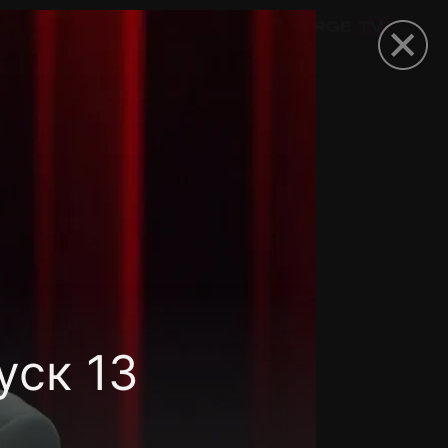
омокод
уск 13