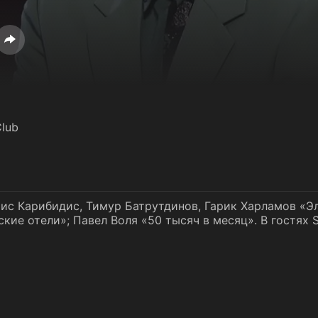
lub
ис Карибидис, Тимур Батрутдинов, Гарик Харламов «Э
ие отели»; Павел Воля «50 тысяч в месяц». В гостях S