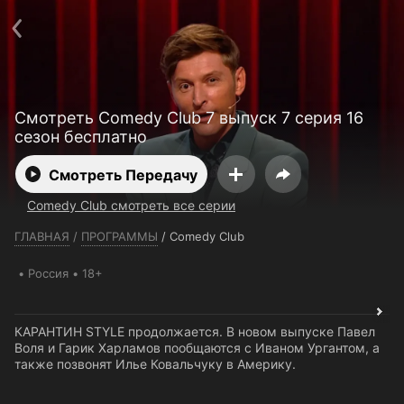
Телефон поддержки:
+7 (727) 323 10 92
Пользовательское соглашение
Политика конфиденциальности
Открыть приложение
Ввести промокод
Смотреть Comedy Club 7 выпуск 7 серия 16
сезон бесплатно
Смотреть Передачу
Comedy Club смотреть все серии
ГЛАВНАЯ
/
ПРОГРАММЫ
/
Comedy Club
Россия
18+
КАРАНТИН STYLE продолжается. В новом выпуске Павел
Воля и Гарик Харламов пообщаются с Иваном Ургантом, а
также позвонят Илье Ковальчуку в Америку.