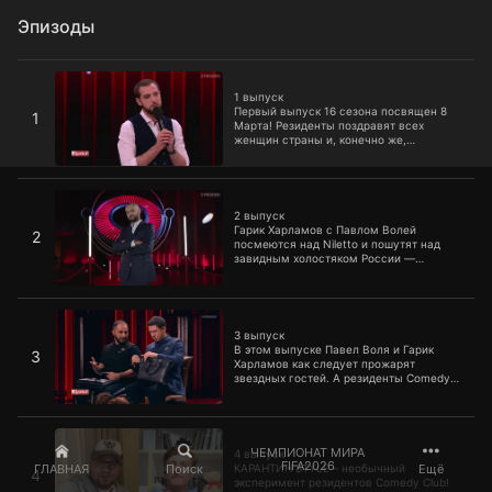
Эпизоды
1 выпуск
1 выпуск
Первый выпуск 16 сезона посвящен 8
1
Марта! Резиденты поздравят всех
женщин страны и, конечно же,
рассмешат каждого.
2 выпуск
2 выпуск
Гарик Харламов с Павлом Волей
2
посмеются над Niletto и пошутят над
завидным холостяком России —
Антоном Криворотовым. А Смирнов и
Иванов покажут миниатюру при участии
звезд. Это и многое другое смотри в
3 выпуск
новом выпуске Comedy Club.
3 выпуск
В этом выпуске Павел Воля и Гарик
3
Харламов как следует прожарят
звездных гостей. А резиденты Comedy
Club пройдутся по актуальным темам и
не дадут никому заскучать.
4 выпуск
ЧЕМПИОНАТ МИРА
4 выпуск
FIFA2026
ГЛАВНАЯ
Поиск
Ещё
КАРАНТИН STYLE – необычный
4
эксперимент резидентов Comedy Club!