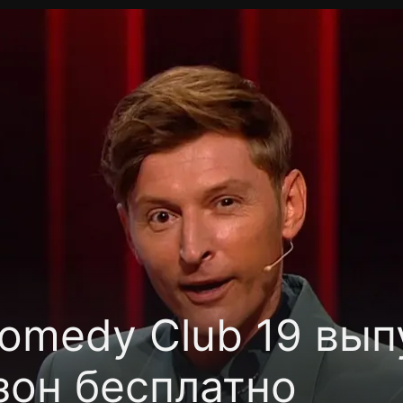
фиденциальности
Открыть приложение
Ввести пр
omedy Club 19 вып
зон бесплатно