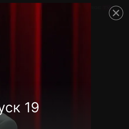
омокод
уск 19