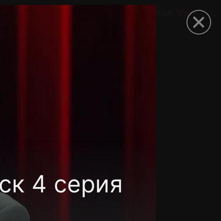
омокод
ск 4 серия