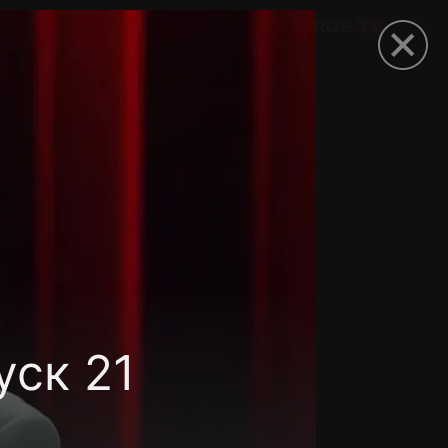
омокод
уск 21