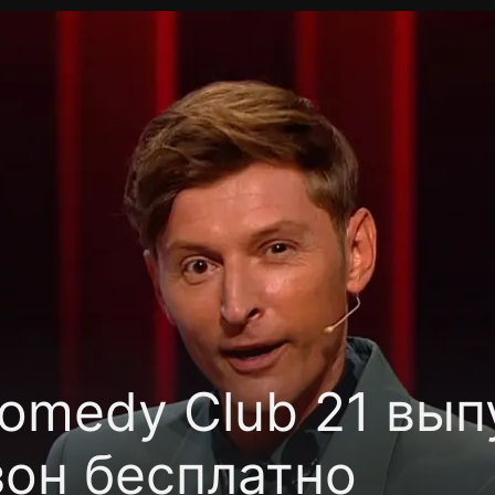
фиденциальности
Открыть приложение
Ввести пр
omedy Club 21 вып
зон бесплатно