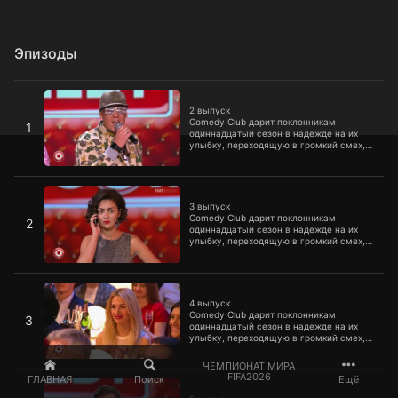
Эпизоды
2 выпуск
2 выпуск
Comedy Club дарит поклонникам
1
одиннадцатый сезон в надежде на их
улыбку, переходящую в громкий смех, и
всецелое одобрение. Что подготовили
резиденты в этот раз, лучше увидеть
самому. А потом еще несколько раз
3 выпуск
услышать и рассказать друзьям.
3 выпуск
Comedy Club дарит поклонникам
2
одиннадцатый сезон в надежде на их
улыбку, переходящую в громкий смех, и
всецелое одобрение. Что подготовили
резиденты в этот раз, лучше увидеть
самому. А потом еще несколько раз
4 выпуск
услышать и рассказать друзьям.
4 выпуск
Comedy Club дарит поклонникам
3
одиннадцатый сезон в надежде на их
улыбку, переходящую в громкий смех, и
всецелое одобрение. Что подготовили
резиденты в этот раз, лучше увидеть
ЧЕМПИОНАТ МИРА
самому. А потом еще несколько раз
5 выпуск
FIFA2026
ГЛАВНАЯ
Поиск
Ещё
услышать и рассказать друзьям.