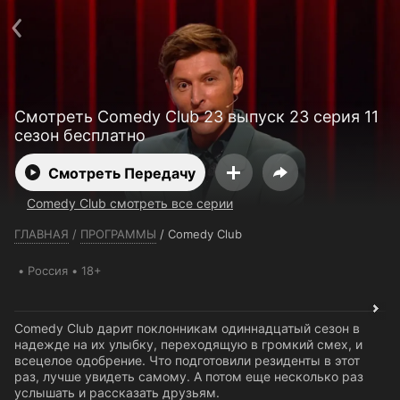
Телефон поддержки:
+7 (727) 323 10 92
Пользовательское соглашение
Политика конфиденциальности
Открыть приложение
Ввести промокод
Смотреть Comedy Club 23 выпуск 23 серия 11
сезон бесплатно
Смотреть Передачу
Comedy Club смотреть все серии
ГЛАВНАЯ
/
ПРОГРАММЫ
/
Comedy Club
Россия
18+
Comedy Club дарит поклонникам одиннадцатый сезон в
надежде на их улыбку, переходящую в громкий смех, и
всецелое одобрение. Что подготовили резиденты в этот
раз, лучше увидеть самому. А потом еще несколько раз
услышать и рассказать друзьям.