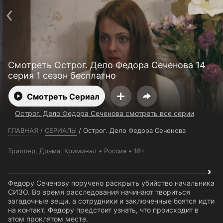
Телефон поддержки:
+7 (727) 323 10 92
Пользовательское соглашение
Политика конфиденциальности
Открыть приложение
Ввести промокод
Смотреть Острог. Дело Федора Сеченова 14
серия 1 сезон бесплатно
Смотреть Сериал
Острог. Дело Федора Сеченова смотреть все серии
ГЛАВНАЯ
/
СЕРИАЛЫ
/
Острог. Дело Федора Сеченова
Триллер
,
Драма
,
Криминал
Россия
18+
Федору Сеченову поручено раскрыть убийство начальника
СИЗО. Во время расследования начинают твориться
загадочные вещи, а сотрудники и заключенные боятся идти
на контакт. Федору предстоит узнать, что происходит в
этом проклятом месте.