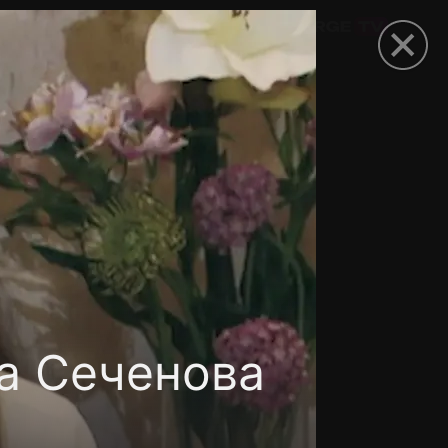
омокод
а Сеченова