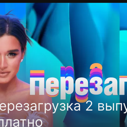
фиденциальности
Открыть приложение
Ввести пр
ерезагрузка 2 выпу
платно