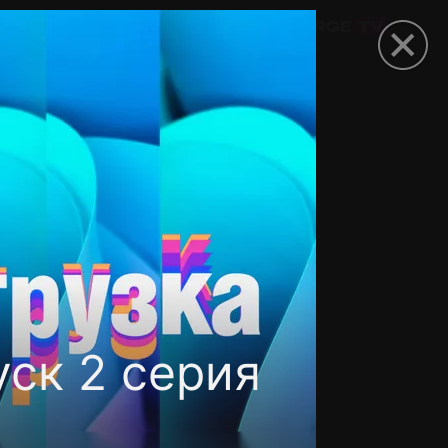
омокод
ск 2 серия