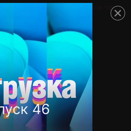
омокод
пуск 46