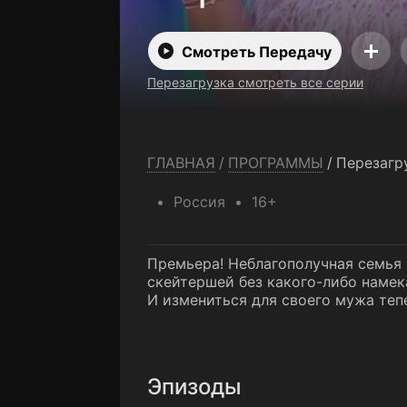
Смотреть Передачу
Перезагрузка смотреть все серии
ГЛАВНАЯ
/
ПРОГРАММЫ
/
Перезагр
Россия
16+
Премьера! Неблагополучная семья 
скейтершей без какого-либо намек
И измениться для своего мужа теп
Эпизоды