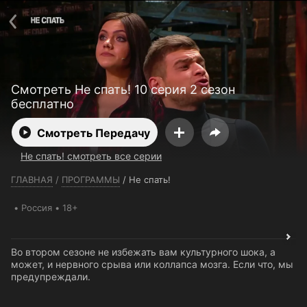
Телефон поддержки:
+7 (727) 323 10 92
Пользовательское соглашение
Политика конфиденциальности
Открыть приложение
Ввести промокод
Смотреть Не спать! 10 серия 2 сезон
бесплатно
Смотреть Передачу
Не спать! смотреть все серии
ГЛАВНАЯ
/
ПРОГРАММЫ
/
Не спать!
Россия
18+
Во втором сезоне не избежать вам культурного шока, а
может, и нервного срыва или коллапса мозга. Если что, мы
предупреждали.