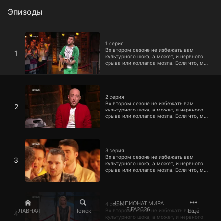
Эпизоды
1 серия
1 серия
Во втором сезоне не избежать вам
1
культурного шока, а может, и нервного
срыва или коллапса мозга. Если что, мы
предупреждали.
2 серия
2 серия
Во втором сезоне не избежать вам
2
культурного шока, а может, и нервного
срыва или коллапса мозга. Если что, мы
предупреждали.
3 серия
3 серия
Во втором сезоне не избежать вам
3
культурного шока, а может, и нервного
срыва или коллапса мозга. Если что, мы
предупреждали.
4 серия
ЧЕМПИОНАТ МИРА
4 серия
FIFA2026
ГЛАВНАЯ
Поиск
Ещё
Во втором сезоне не избежать вам
4
культурного шока, а может, и нервного