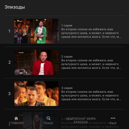
Эпизоды
1 серия
1 серия
Во втором сезоне не избежать вам
1
культурного шока, а может, и нервного
срыва или коллапса мозга. Если что, мы
предупреждали.
2 серия
2 серия
Во втором сезоне не избежать вам
2
культурного шока, а может, и нервного
срыва или коллапса мозга. Если что, мы
предупреждали.
3 серия
3 серия
Во втором сезоне не избежать вам
3
культурного шока, а может, и нервного
срыва или коллапса мозга. Если что, мы
предупреждали.
4 серия
ЧЕМПИОНАТ МИРА
4 серия
FIFA2026
ГЛАВНАЯ
Поиск
Ещё
Во втором сезоне не избежать вам
4
культурного шока, а может, и нервного