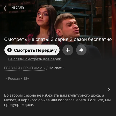
Телефон поддержки:
+7 (727) 323 10 92
Пользовательское соглашение
Политика конфиденциальности
Открыть приложение
Ввести промокод
Смотреть Не спать! 3 серия 2 сезон бесплатно
Смотреть Передачу
Не спать! смотреть все серии
ГЛАВНАЯ
/
ПРОГРАММЫ
/
Не спать!
Россия
18+
Во втором сезоне не избежать вам культурного шока, а
может, и нервного срыва или коллапса мозга. Если что, мы
предупреждали.