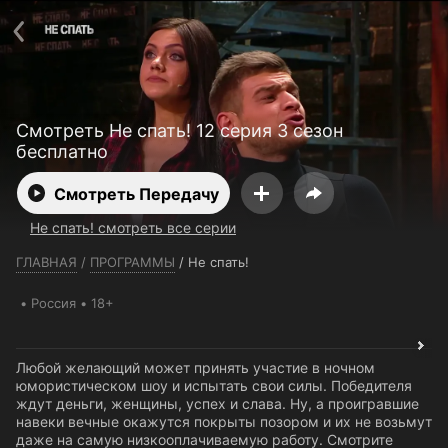
Телефон поддержки:
+7 (727) 323 10 92
Пользовательское соглашение
Политика конфиденциальности
Открыть приложение
Ввести промокод
Смотреть Не спать! 12 серия 3 сезон
бесплатно
Смотреть Передачу
Не спать! смотреть все серии
ГЛАВНАЯ
/
ПРОГРАММЫ
/
Не спать!
Россия
18+
Любой желающий может принять участие в ночном
юмористическом шоу и испытать свои силы. Победителя
ждут деньги, женщины, успех и слава. Ну, а проигравшие
навеки вечные окажутся покрыты позором и их не возьмут
даже на самую низкооплачиваемую работу. Смотрите