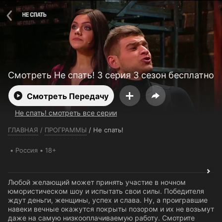
Телефон поддержки:
+7 (727) 323 10 92
Пользовательское соглашение
Политика конфиденциальности
Открыть приложение
Ввести промокод
Смотреть Не спать! 3 серия 3 сезон бесплатно
Смотреть Передачу
Не спать! смотреть все серии
ГЛАВНАЯ
/
ПРОГРАММЫ
/
Не спать!
Россия
18+
Любой желающий может принять участие в ночном
юмористическом шоу и испытать свои силы. Победителя
ждут деньги, женщины, успех и слава. Ну, а проигравшие
навеки вечные окажутся покрыты позором и их не возьмут
даже на самую низкооплачиваемую работу. Смотрите