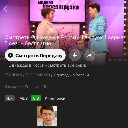
Телефон поддержки:
+7 (727) 323 10 92
Пользовательское соглашение
Политика конфиденциальности
Открыть приложение
Ввести промокод
Смотреть Однажды в России 1 выпуск 1 серия
5 сезон бесплатно
Смотреть Передачу
Однажды в России смотреть все серии
ГЛАВНАЯ
/
ПРОГРАММЫ
/
Однажды в России
Комедия
Россия
18+
4.7
IMDB
6.3
Кинопоиск