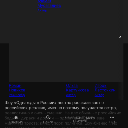
Азамат
Мусагалиев
Актёр
Роман
Ольга
Игорь
Ал
Новиков
Картункова
Ласточкин
Пт
Режиссёр
Актёр
Актёр
Ак
Шоу «Однажды в России» честно рассказывает о
российских реалиях, именно поэтому получается остро,
реалистично и очень смешно. На две обычные российские
беды — дураки и дороги — здесь приходится еще
ЧЕМПИОНАТ МИРА
FIFA2026
ГЛАВНАЯ
Поиск
Ещё
минимум триста: кино, спорт, политика, шоу-бизнес… Но