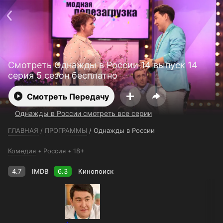
Телефон поддержки:
+7 (727) 323 10 92
Пользовательское соглашение
Политика конфиденциальности
Открыть приложение
Ввести промокод
Смотреть Однажды в России 14 выпуск 14
серия 5 сезон бесплатно
Смотреть Передачу
Однажды в России смотреть все серии
ГЛАВНАЯ
/
ПРОГРАММЫ
/
Однажды в России
Комедия
Россия
18+
4.7
IMDB
6.3
Кинопоиск