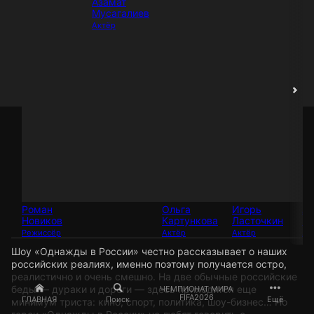
Азамат
Мусагалиев
Актёр
Роман
Ольга
Игорь
Ал
Новиков
Картункова
Ласточкин
Пт
Режиссёр
Актёр
Актёр
Ак
Шоу «Однажды в России» честно рассказывает о наших
российских реалиях, именно поэтому получается остро,
реалистично и очень смешно. На две обычные российские
беды — дураки и дороги — здесь приходится еще
ЧЕМПИОНАТ МИРА
FIFA2026
ГЛАВНАЯ
Поиск
Ещё
минимум триста: кино, спорт, политика, шоу-бизнес… Но