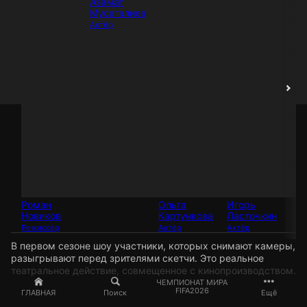
Азамат
Мусагалиев
Актёр
Роман
Ольга
Игорь
Ал
Новиков
Картункова
Ласточкин
Пт
Режиссёр
Актёр
Актёр
Ак
В первом сезоне шоу участники, которых снимают камеры,
разыгрывают перед зрителями скетчи. Это реальное
театральное действие, совмещенное с кинопроизводством.
ЧЕМПИОНАТ МИРА
FIFA2026
ГЛАВНАЯ
Поиск
Ещё