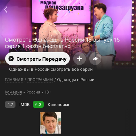
Телефон поддержки:
+7 (727) 323 10 92
Пользовательское соглашение
Политика конфиденциальности
Открыть приложение
Ввести промокод
Смотреть Однажды в России 15 выпуск 15
серия 1 сезон бесплатно
Смотреть Передачу
Однажды в России смотреть все серии
ГЛАВНАЯ
/
ПРОГРАММЫ
/
Однажды в России
Комедия
Россия
18+
4.7
IMDB
6.3
Кинопоиск