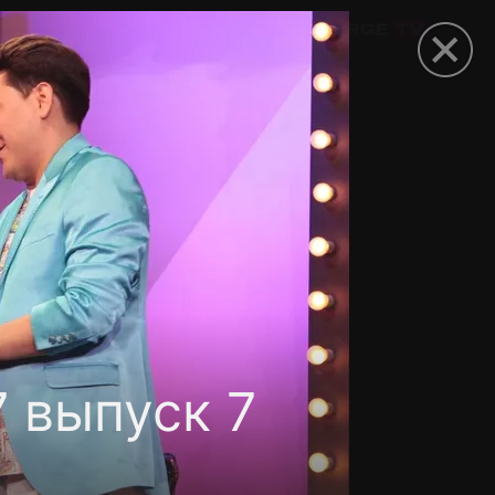
омокод
 выпуск 7