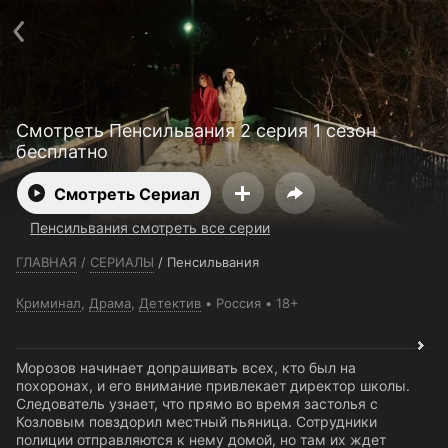
Телефон поддержки:
+7 (727) 323 10 92
Пользовательское соглашение
Политика конфиденциальности
Открыть приложение
Ввести промокод
Смотреть Пенсильвания 2 серия 1 сезон
бесплатно
Смотреть Сериал
Пенсильвания смотреть все серии
ГЛАВНАЯ
/
СЕРИАЛЫ
/
Пенсильвания
Криминал
,
Драма
,
Детектив
Россия
18+
Морозов начинает допрашивать всех, кто был на
похоронах, и его внимание привлекает директор школы.
Следователь узнает, что прямо во время застолья с
Козловым повздорил местный пьяница. Сотрудники
полиции отправляются к нему домой, но там их ждет