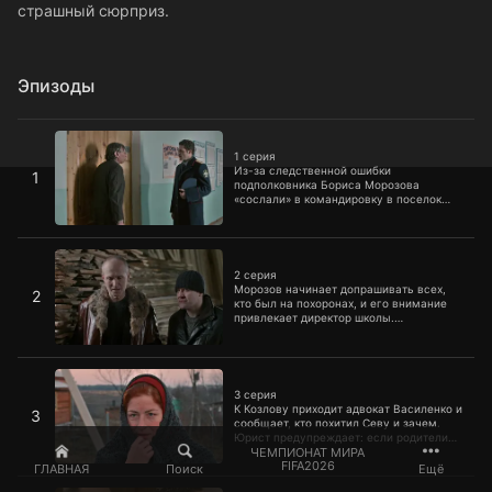
страшный сюрприз.
Эпизоды
1 серия
1 серия
Из-за следственной ошибки
1
подполковника Бориса Морозова
«сослали» в командировку в поселок
Поливаново, чтобы разобраться в
исчезновении 3-летнего сына
столичного журналиста Козлова,
2 серия
который приехал в Поливаново на
похороны матери. Малыш исчез во
2 серия
время поминок, а его няню нашли
Морозов начинает допрашивать всех,
2
убитой.
кто был на похоронах, и его внимание
привлекает директор школы.
Следователь узнает, что прямо во
время застолья с Козловым повздорил
местный пьяница. Сотрудники полиции
3 серия
отправляются к нему домой, но там их
ждет страшный сюрприз.
3 серия
К Козлову приходит адвокат Василенко и
3
сообщает, кто похитил Севу и зачем.
Юрист предупреждает: если родители
ребенка официально обратятся в
ЧЕМПИОНАТ МИРА
FIFA2026
органы, мальчишку убьют.
ГЛАВНАЯ
Поиск
Ещё
4 серия