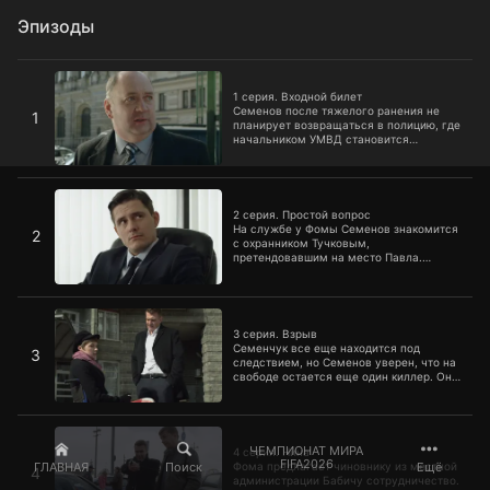
Эпизоды
1 серия. Входной билет
1 серия. Входной билет
Семенов после тяжелого ранения не
1
планирует возвращаться в полицию, где
начальником УМВД становится
Арсеньев. Фома предлагает Павлу
возглавить его службу безопасности.
2 серия. Простой вопрос
2 серия. Простой вопрос
На службе у Фомы Семенов знакомится
2
с охранником Тучковым,
претендовавшим на место Павла.
Между мужчинами возникает конфликт.
Тем временем Михайлова переводят на
службу в главк. Его начальник Шубин
3 серия. Взрыв
требует установить слежку за
Семеновым.
3 серия. Взрыв
Семенчук все еще находится под
3
следствием, но Семенов уверен, что на
свободе остается еще один киллер. Он
делится своими опасениями с
генералом Забродиным, но тот считает,
что Семенчук – последний из
4 серия. Нина
Архитекторов.
ЧЕМПИОНАТ МИРА
4 серия. Нина
FIFA2026
ГЛАВНАЯ
Поиск
Ещё
Фома предлагает чиновнику из местной
4
администрации Бабичу сотрудничество.