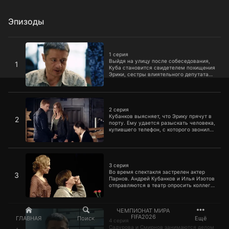
Эпизоды
1 серия
1 серия
Выйдя на улицу после собеседования,
1
Куба становится свидетелем похищения
Эрики, сестры влиятельного депутата
Одинцова. Одинцов просит Андрея
помочь найти похитителей, и с этого
момента жизнь Кубы переворачивается
2 серия
с ног на голову.
2 серия
Кубанков выясняет, что Эрику прячут в
2
порту. Ему удается разыскать человека,
купившего телефон, с которого звонили
преступники, и таксиста, подвозившего
одного из них. Но в шаге от разгадки
Кубу поджидает смертельная
3 серия
опасность.
3 серия
Во время спектакля застрелен актер
3
Парнов. Андрей Кубанков и Илья Изотов
отправляются в театр опросить коллег
убитого. Выясняется, что мотив для
расправы был у многих.
4 серия
ЧЕМПИОНАТ МИРА
FIFA2026
ГЛАВНАЯ
Поиск
Ещё
4 серия
Садурова и Смирнов занимаются делом