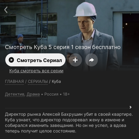
Телефон поддержки:
+7 (727) 323 10 92
Пользовательское соглашение
Политика конфиденциальности
Открыть приложение
Ввести промокод
Смотреть Куба 5 серия 1 сезон бесплатно
Смотреть Сериал
Куба смотреть все серии
ГЛАВНАЯ
/
СЕРИАЛЫ
/
Куба
Детектив
,
Драма
Россия
18+
Директор рынка Алексей Бахрушин убит в своей квартире.
Куба узнает, что директор подозревал жену в измене и
собирался изменить завещание. Но он не успел, а вдова
теперь получит целое состояние.