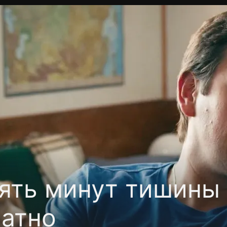
фиденциальности
Открыть приложение
Ввести пр
ять минут тишины 
латно