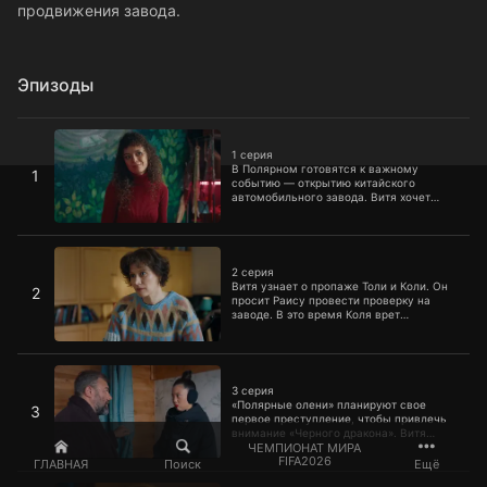
продвижения завода.
Эпизоды
1 серия
1 серия
В Полярном готовятся к важному
1
событию — открытию китайского
автомобильного завода. Витя хочет
провести этот день наедине с Полиной и
отметить ее день рождения, но дома
его ждет неожиданный гость. Тем
2 серия
временем Толя и Коля придумывают
необычную рекламную акцию для
2 серия
продвижения завода.
Витя узнает о пропаже Толи и Коли. Он
2
просит Раису провести проверку на
заводе. В это время Коля врет
китайским мафиози, что он участник
местной преступной группировки под
названием «Полярные олени».
3 серия
3 серия
«Полярные олени» планируют свое
3
первое преступление, чтобы привлечь
внимание «Черного дракона». Витя
представляет Полине их новую
ЧЕМПИОНАТ МИРА
FIFA2026
домработницу Лю. Девушка рада
ГЛАВНАЯ
Поиск
Ещё
помощи, но после слов Любы начинает
4 серия