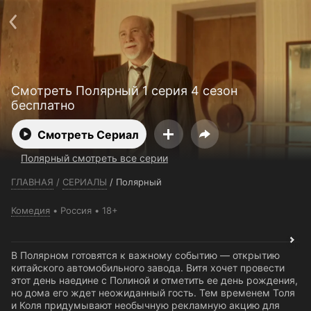
Телефон поддержки:
+7 (727) 323 10 92
Пользовательское соглашение
Политика конфиденциальности
Открыть приложение
Ввести промокод
Смотреть Полярный 1 серия 4 сезон
бесплатно
Смотреть Сериал
Полярный смотреть все серии
ГЛАВНАЯ
/
СЕРИАЛЫ
/
Полярный
Комедия
Россия
18+
В Полярном готовятся к важному событию — открытию
китайского автомобильного завода. Витя хочет провести
этот день наедине с Полиной и отметить ее день рождения,
но дома его ждет неожиданный гость. Тем временем Толя
и Коля придумывают необычную рекламную акцию для