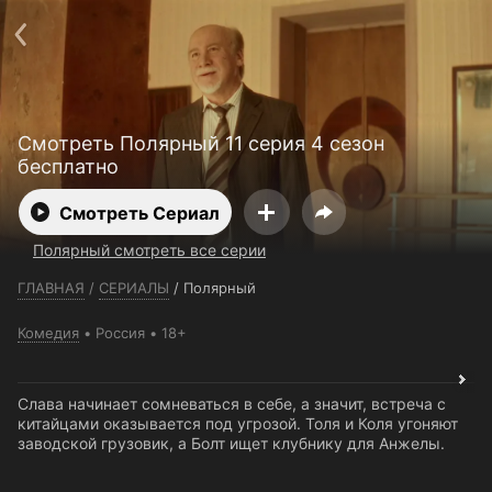
Телефон поддержки:
+7 (727) 323 10 92
Пользовательское соглашение
Политика конфиденциальности
Открыть приложение
Ввести промокод
Смотреть Полярный 11 серия 4 сезон
бесплатно
Смотреть Сериал
Полярный смотреть все серии
ГЛАВНАЯ
/
СЕРИАЛЫ
/
Полярный
Комедия
Россия
18+
Слава начинает сомневаться в себе, а значит, встреча с
китайцами оказывается под угрозой. Толя и Коля угоняют
заводской грузовик, а Болт ищет клубнику для Анжелы.